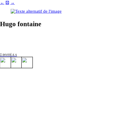
←
⚄
→
Hugo fontaine
︎︎︎ INVITÉ.E.S