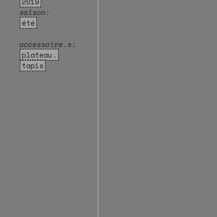
2019
saison:
été
accessoire.s:
plateau.
tapis