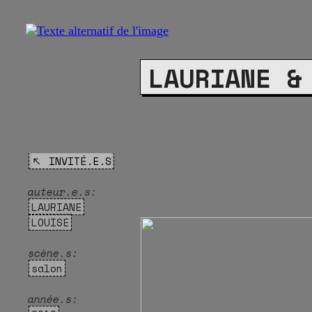
LAURIANE &
︎︎︎ INVITÉ.E.S
auteur.e.s:
LAURIANE
LOUISE
scène.s:
salon
année.s: