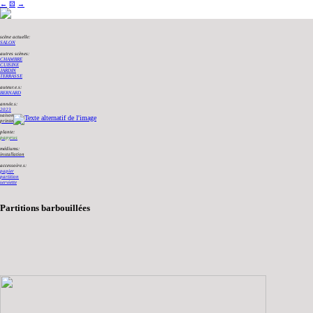
←
⚄
→
scène actuelle:
SALON
autres scènes:
CHAMBRE
CUISINE
JARDIN
TERRASSE
auteur.e.s:
BERNARD
année.s:
2023
saison:
printemps
plante:
papyrus
médiums:
installation
accessoire.s:
papier
partition
serviette
Partitions barbouillées