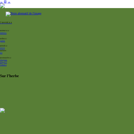
←
⚄
→
︎︎︎ INVITÉ.E.S
auteur.e.s:
MISHA
scène.s:
jardin
année.s:
2019
saison:
été
accessoire.s:
chapeau
nappe.s
valise.s
Sur l’herbe