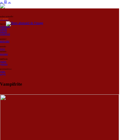
←
⚄
→
scène actuelle:
CUISINE
Autres scènes:
CHAMBRE
JARDIN
SALON
TERRASSE
auteur:
BERNARD
année:
2025
saison:
automne
médium:
pastels
peinture
accessoire.s:
galets
nappe
Vampifrite